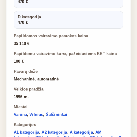
470 €
D kategorija
470 €
Papildomos vairavimo pamokos kaina
35-110 €
Papildomų vairavimo kursų pažeidusiems KET kaina
100 €
Pavarų dėžė
Mechaninė, automatinė
Veiklos pradžia
1996 m.
Miestai
Varėna
,
Vilnius
,
Šalčininkai
Kategorijos
A1 kategorija
,
A2 kategorija
,
A kategorija
,
AM