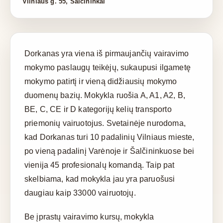
Vilniaus g. 55, Šalčininkai
Dorkanas yra viena iš pirmaujančių vairavimo
mokymo paslaugų teikėjų, sukaupusi ilgametę
mokymo patirtį ir vieną didžiausių mokymo
duomenų bazių. Mokykla ruošia A, A1, A2, B,
BE, C, CE ir D kategorijų kelių transporto
priemonių vairuotojus. Svetainėje nurodoma,
kad Dorkanas turi 10 padalinių Vilniaus mieste,
po vieną padalinį Varėnoje ir Šalčininkuose bei
vienija 45 profesionalų komandą. Taip pat
skelbiama, kad mokykla jau yra paruošusi
daugiau kaip 33000 vairuotojų.
Be įprastų vairavimo kursų, mokykla