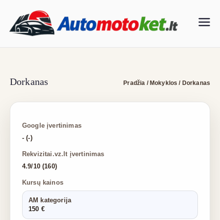
Eiti
prie
Vai
turinio
rav
im
Dorkanas
Pradžia
/
Mokyklos
/
Dorkanas
o
Google įvertinimas
mo
- (-)
Rekvizitai.vz.lt įvertinimas
ky
4.9/10 (160)
klo
Kursų kainos
AM kategorija
s
150 €