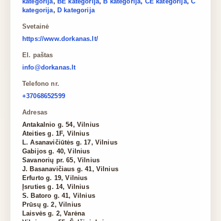
kategorija
,
BE kategorija
,
B kategorija
,
CE kategorija
,
C
kategorija
,
D kategorija
Svetainė
https://www.dorkanas.lt/
El. paštas
info@dorkanas.lt
Telefono nr.
+37068652599
Adresas
Antakalnio g. 54, Vilnius
Ateities g. 1F, Vilnius
L. Asanavičiūtės g. 17, Vilnius
Gabijos g. 40, Vilnius
Savanorių pr. 65, Vilnius
J. Basanavičiaus g. 41, Vilnius
Erfurto g. 19, Vilnius
Įsruties g. 14, Vilnius
S. Batoro g. 41, Vilnius
Prūsų g. 2, Vilnius
Laisvės g. 2, Varėna